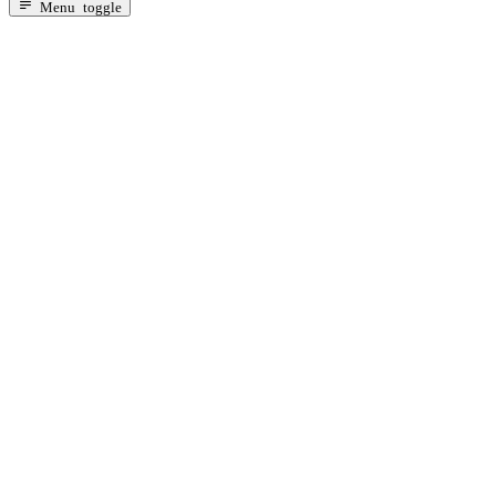
Za dojenčad s probavnim tegobama
Menu toggle
Alergija na bjelančevine kravljeg mlijeka