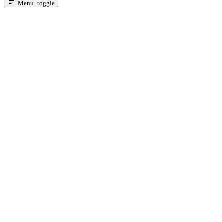
Za dojenčad s probavnim tegobama
Menu toggle
Alergija na bjelančevine kravljeg mlijeka