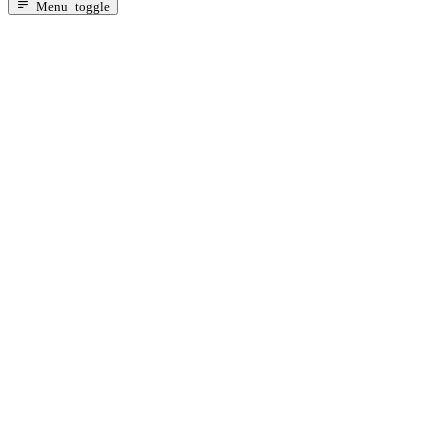
Za dojenčad s probavnim tegobama
Menu toggle
Alergija na bjelančevine kravljeg mlijeka