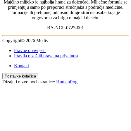
Majčino mlijeko je najbolja hrana za dojenčad. Mliječne formule se
Za dojenčad s probavnim tegobama
primjenjuju samo po preporuci stručnjaka s područja medicine,
Alergija na bjelančevine kravljeg mlijeka
farmacije ili prehrane, odnosno druge stručne osobe koja je
odgovorna za brigu o majci i djetetu.
BA-NCP-0725-001
Copyright© 2026 Medis
Pravne obavijesti
Pravila o zaštiti prava na privatnost
Kontakt
Postavke kolačića
Dizajn i razvoj web stranice:
Humanfrog