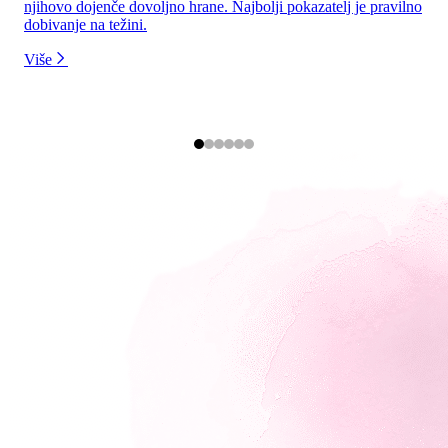
njihovo dojenče dovoljno hrane. Najbolji pokazatelj je pravilno
dobivanje na težini.
Više