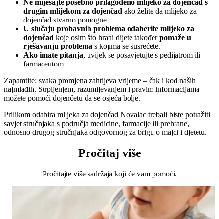
Ne miješajte posebno prilagođeno mlijeko za dojenčad s
drugim mlijekom za dojenčad
ako želite da mlijeko za
dojenčad stvarno pomogne.
U slučaju probavnih problema odaberite mlijeko za
dojenčad
koje osim što hrani dijete također
pomaže u
rješavanju problema
s kojima se susrećete.
Ako imate pitanja
, uvijek se posavjetujte s pedijatrom ili
farmaceutom.
Zapamtite: svaka promjena zahtijeva vrijeme – čak i kod naših
najmlađih. Strpljenjem, razumijevanjem i pravim informacijama
možete pomoći dojenčetu da se osjeća bolje.
Prilikom odabira mlijeka za dojenčad Novalac trebali biste potražiti
savjet stručnjaka s područja medicine, farmacije ili prehrane,
odnosno drugog stručnjaka odgovornog za brigu o majci i djetetu.
Pročitaj više
Pročitajte više sadržaja koji će vam pomoći.