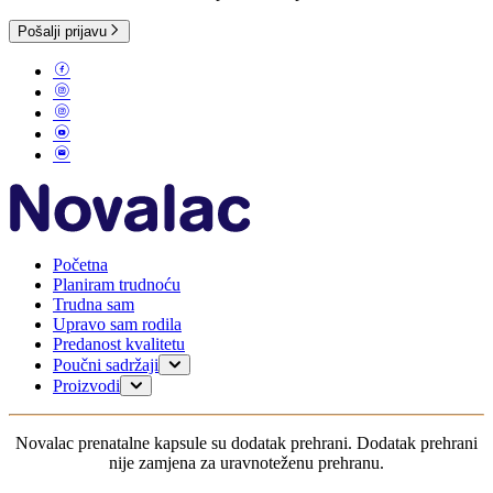
Pošalji prijavu
Početna
Planiram trudnoću
Trudna sam
Upravo sam rodila
Predanost kvalitetu
Poučni sadržaji
Planiranje trudnoće
Proizvodi
Trudnoća
Za (buduću) mamu
Dojenje
0-6 mjeseci
Novalac prenatalne kapsule su dodatak prehrani. Dodatak prehrani
Moje dijete
6-12 mjeseci
nije zamjena za uravnoteženu prehranu.
1-3 godine
Za dojenčad bez probavnih tegoba