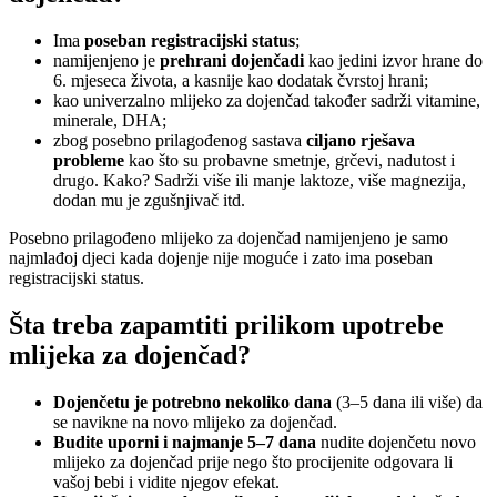
Ima
poseban registracijski status
;
namijenjeno je
prehrani dojenčadi
kao jedini izvor hrane do
6. mjeseca života, a kasnije kao dodatak čvrstoj hrani;
kao univerzalno mlijeko za dojenčad također sadrži vitamine,
minerale, DHA;
zbog posebno prilagođenog sastava
ciljano rješava
probleme
kao što su probavne smetnje, grčevi, nadutost i
drugo. Kako? Sadrži više ili manje laktoze, više magnezija,
dodan mu je zgušnjivač itd.
Posebno prilagođeno mlijeko za dojenčad namijenjeno je samo
najmlađoj djeci kada dojenje nije moguće i zato ima poseban
registracijski status.
Šta treba zapamtiti prilikom upotrebe
mlijeka za dojenčad?
Dojenčetu je potrebno nekoliko dana
(3–5 dana ili više) da
se navikne na novo mlijeko za dojenčad.
Budite uporni i najmanje 5–7 dana
nudite dojenčetu novo
mlijeko za dojenčad prije nego što procijenite odgovara li
vašoj bebi i vidite njegov efekat.